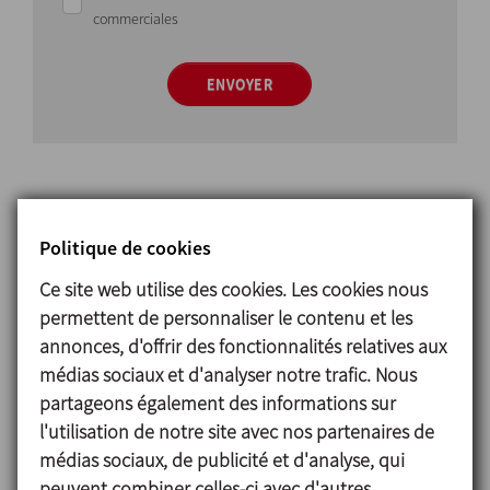
commerciales
ENVOYER
Politique de cookies
Solution
Ce site web utilise des cookies. Les cookies nous
permettent de personnaliser le contenu et les
Les mélanges pour glaces sont formulés à partir de
annonces, d'offrir des fonctionnalités relatives aux
lait entier, de lait écrémé, de crème ou, dans
médias sociaux et d'analyser notre trafic. Nous
certains cas, d’eau, et d’une série d’ingrédients
partageons également des informations sur
ajoutés tels que des édulcorants, des stabilisants,
l'utilisation de notre site avec nos partenaires de
des émulsifiants, des arômes et des colorants.
médias sociaux, de publicité et d'analyse, qui
Tous les mélanges sont élaborés au moyen de
peuvent combiner celles-ci avec d'autres