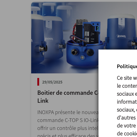
Politiqu
Ce site 
29/05/2025
le conten
Boitier de commande C-TOP S IO-
sociaux 
Link
informati
sociaux, 
INOXPA présente le nouveau boîtier de
d'autres 
commande C-TOP S IO-Link, conçu pour
de votre 
offrir un contrôle plus intelligent, plus
de cookie
précis et plus efficace des vannes