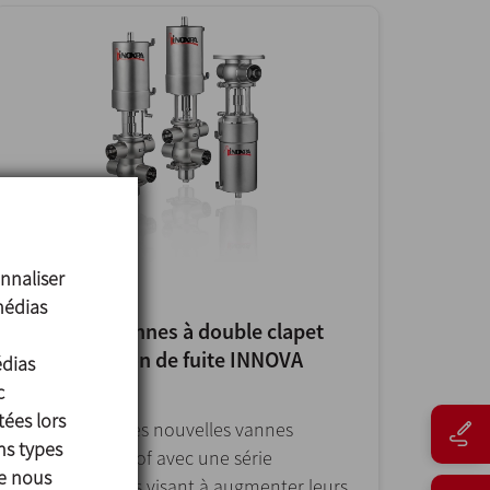
nnaliser
12/01/2024
médias
Nouvelles vannes à double clapet
avec détection de fuite INNOVA
édias
Mixproof
c
tées lors
INOXPA lance les nouvelles vannes
ns types
INNOVA Mixproof avec une série
ue nous
d’améliorations visant à augmenter leurs