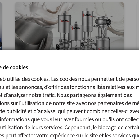
e de cookies
web utilise des cookies. Les cookies nous permettent de perso
22/03/2024
u et les annonces, d'offrir des fonctionnalités relatives aux 
Nouvelles vannes à clapet à simple
et d'analyser notre trafic. Nous partageons également des
siège INNOVA
ons sur l'utilisation de notre site avec nos partenaires de m
de publicité et d'analyse, qui peuvent combiner celles-ci ave
INOXPA lance une nouvelle gamme de
informations que vous leur avez fournies ou qu'ils ont collec
vannes à clapet simple siège qui apporte
utilisation de leurs services. Cependant, le blocage de certai
d’importantes innovations et
s peut affecter votre expérience sur le site et les services q
améliorations tant en termes de