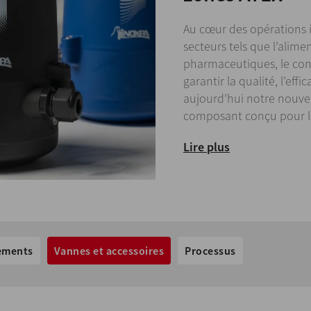
Au cœur des opérations in
secteurs tels que l’alime
pharmaceutiques, le cont
garantir la qualité, l’eff
aujourd’hui notre nouvea
composant conçu pour le
Lire plus
ements
Vannes et accessoires
Processus