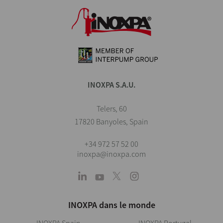
INOXPA S.A.U.
Telers, 60
17820 Banyoles, Spain
+34 972 57 52 00
inoxpa@inoxpa.com
INOXPA dans le monde
INOXPA Spain
INOXPA Portugal