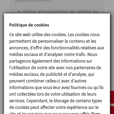
Trémie d’incorporation de solides sur
les deux réacteurs.
Soupape de décharge de siège de fond
Politique de cookies
de réservoir.
Ce site web utilise des cookies. Les cookies nous
Agitateur à contre-rotation doté de
permettent de personnaliser le contenu et les
racleurs.
annonces, d'offrir des fonctionnalités relatives aux
Système de vide avec pompe à anneau
médias sociaux et d'analyser notre trafic. Nous
liquide.
partageons également des informations sur
Tableau électrique de commande avec
l'utilisation de notre site avec nos partenaires de
système de recettes semi-automatique.
médias sociaux, de publicité et d'analyse, qui
Système VPN pour la connexion à
peuvent combiner celles-ci avec d'autres
distance.
informations que vous leur avez fournies ou qu'ils
Système de levage hydraulique et
ont collectées lors de votre utilisation de leurs
centrale hydraulique à commande
services. Cependant, le blocage de certains types
bimanuelle conformément à la
de cookies peut affecter votre expérience sur le
directive machines.
site et les services que nous pouvons offrir.
Page