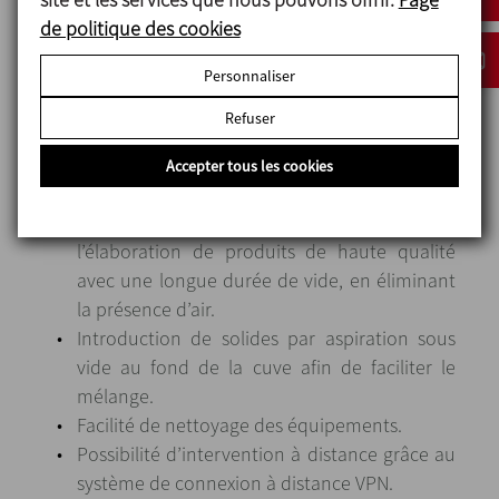
de politique des cookies
Points forts
Personnaliser
Refuser
Mélange efficace grâce à l’agitateur à contre-
rotation, produisant le mélange dans un
Accepter tous les cookies
temps optimal.
Processus de fabrication sous vide, pour
l’élaboration de produits de haute qualité
avec une longue durée de vide, en éliminant
la présence d’air.
Introduction de solides par aspiration sous
vide au fond de la cuve afin de faciliter le
mélange.
Facilité de nettoyage des équipements.
Possibilité d’intervention à distance grâce au
système de connexion à distance VPN.