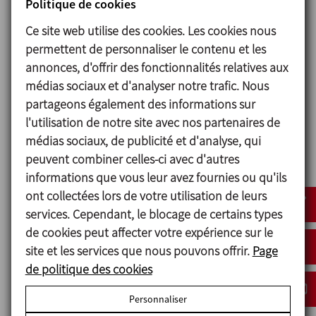
crée un flux qui pousse le produit vers le
Politique de cookies
fond du réservoir, le faisant ainsi remonter
Ce site web utilise des cookies. Les cookies nous
jusqu’à la surface du liquide par la paroi de
permettent de personnaliser le contenu et les
la cuve, du côté opposé à l’agitateur.
annonces, d'offrir des fonctionnalités relatives aux
médias sociaux et d'analyser notre trafic. Nous
En outre, l’agitateur est installé excentré par
partageons également des informations sur
rapport au centre de la cuve afin de
l'utilisation de notre site avec nos partenaires de
favoriser un flux circulaire. Cela permet
médias sociaux, de publicité et d'analyse, qui
d’assurer une homogénéisation complète
peuvent combiner celles-ci avec d'autres
du produit, ce qui est essentiel pour un
informations que vous leur avez fournies ou qu'ils
produit tel que la levure.
ont collectées lors de votre utilisation de leurs
Afin d’améliorer le procédé de nettoyage
services. Cependant, le blocage de certains types
des réservoirs et de l’agitateur lui-même, les
de cookies peut affecter votre expérience sur le
modèles LR fournis au client ont été
site et les services que nous pouvons offrir.
Page
personnalisés avec une bride plus grande,
de politique des cookies
facilitant le retrait de l’agitateur du réservoir
Personnaliser
pour un meilleur nettoyage.