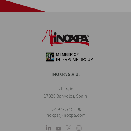
INOXPA S.A.U.
Telers, 60
17820 Banyoles, Spain
+34 972 57 52 00
inoxpa@inoxpa.com