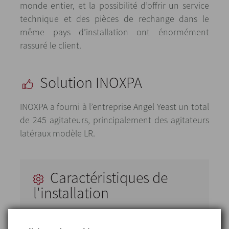
monde entier, et la possibilité d’offrir un service
technique et des pièces de rechange dans le
même pays d’installation ont énormément
rassuré le client.
Solution INOXPA
INOXPA a fourni à l’entreprise Angel Yeast un total
de 245 agitateurs, principalement des agitateurs
latéraux modèle LR.
Caractéristiques de
l'installation
Grâce à cet agitateur, la rotation de l’hélice