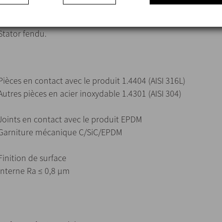
Moteurs CEI B5, IP 55 et isolation classe F.
Nettoyage et stérilisation faciles par des procédés NEP/SEP.
Stator fendu.
Pièces en contact avec le produit 1.4404 (AISI 316L)
Autres pièces en acier inoxydable 1.4301 (AISI 304)
Joints en contact avec le produit EPDM
Garniture mécanique C/SiC/EPDM
Finition de surface
Interne Ra ≤ 0,8 μm