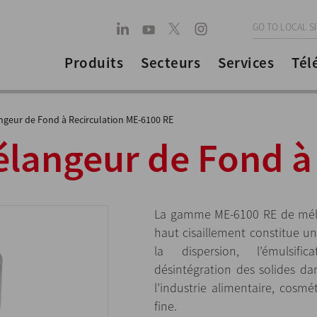
GO TO LOCAL S
Produits
Secteurs
Services
Tél
ngeur de Fond à Recirculation ME-6100 RE
langeur de Fond à 
La gamme ME-6100 RE de mélan
haut cisaillement constitue u
la dispersion, l’émulsifi
désintégration des solides d
l’industrie alimentaire, cosm
fine.