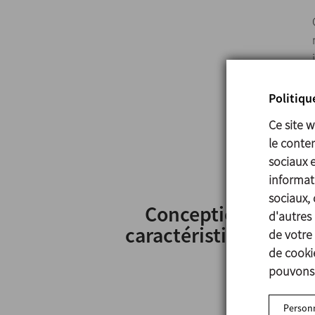
Politiqu
Ce site 
le conten
sociaux 
informati
sociaux, 
Conception et
d'autres 
caractéristiques
de votre 
de cookie
pouvons 
Personn