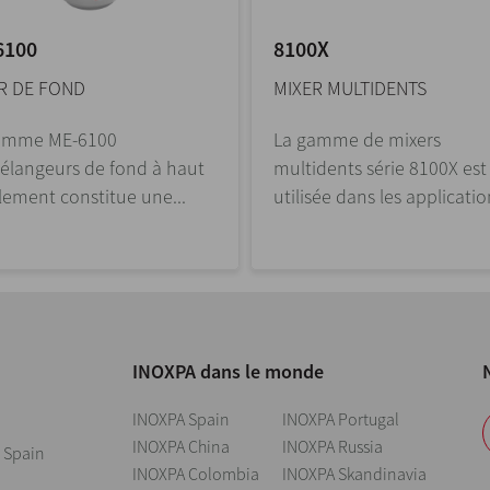
6100
8100X
R DE FOND
MIXER MULTIDENTS
amme ME-6100
La gamme de mixers
élangeurs de fond à haut
multidents série 8100X est
llement constitue une...
utilisée dans les application
INOXPA dans le monde
INOXPA Spain
INOXPA Portugal
INOXPA China
INOXPA Russia
 Spain
INOXPA Colombia
INOXPA Skandinavia