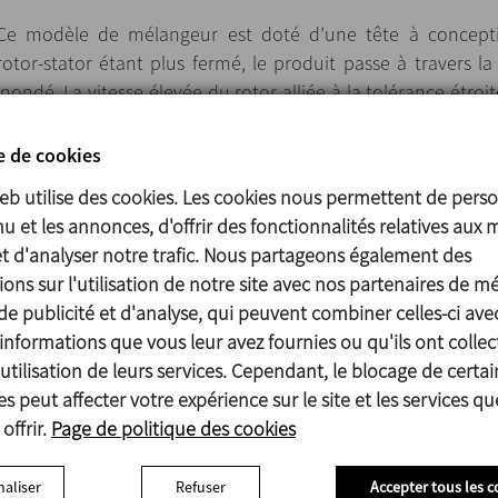
Ce modèle de mélangeur est doté d’une tête à conceptio
rotor-stator étant plus fermé, le produit passe à travers l
inondé. La vitesse élevée du rotor alliée à la tolérance étroit
entraîne une puissante succion qui aspire le produit et le pr
la tête où il peut être pompé vers l’extérieur.
e de cookies
web utilise des cookies. Les cookies nous permettent de perso
L’équipement est conçu de manière à pouvoir être entièreme
u et les annonces, d'offrir des fonctionnalités relatives aux 
raccord de sortie excentrique.
et d'analyser notre trafic. Nous partageons également des
ons sur l'utilisation de notre site avec nos partenaires de m
de publicité et d'analyse, qui peuvent combiner celles-ci ave
informations que vous leur avez fournies ou qu'ils ont collec
Pouvoir de cisaillement élevé, réduction de la taille des part
utilisation de leurs services. Cependant, le blocage de certai
inférieurs à 100 microns.
s peut affecter votre expérience sur le site et les services q
Garniture mécanique simple accessible depuis l’intérieur du r
offrir.
Page de politique des cookies
Obturation standard via une garniture sanitaire simple.
Possibilité de changer le stator sans avoir à démonter le mél
Les différents modèles de stator sont facilement interchange
aliser
Refuser
Accepter tous les c