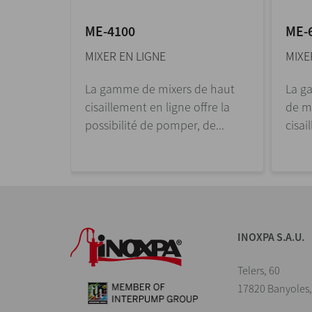
ME-4100
ME-
MIXER EN LIGNE
MIXE
erticaux
La gamme de mixers de haut
La g
ME-1100
cisaillement en ligne offre la
de m
pour la...
possibilité de pomper, de...
cisai
INOXPA S.A.U.
Telers, 60
17820 Banyoles,