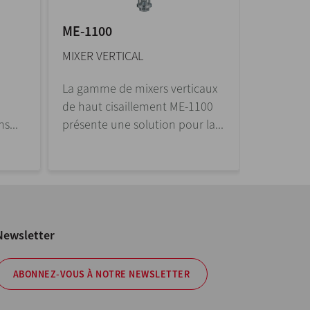
ME-1100
ME-410
MIXER VERTICAL
MIXER EN
La gamme de mixers verticaux
La gamme
de haut cisaillement ME-1100
cisailleme
s...
présente une solution pour la...
possibili
Newsletter
ABONNEZ-VOUS À NOTRE NEWSLETTER