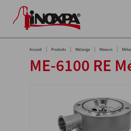
|
|
|
|
Accueil
Produits
Mélange
Mixeurs
Méla
ME-6100 RE Mé