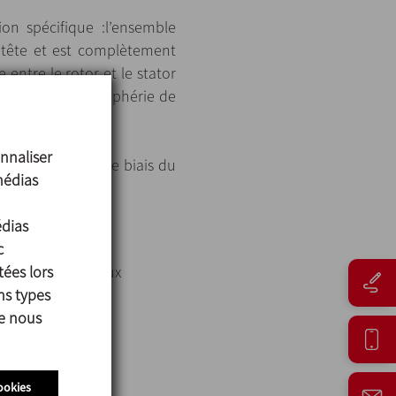
n spécifique :l’ensemble
a tête et est complètement
e entre le rotor et le stator
opulse vers la périphérie de
nnaliser
nt vidangé par le biais du
médias
édias
c
tées lors
icules à des niveaux
ns types
ue nous
éservoir.
angeur.
ables.
ookies