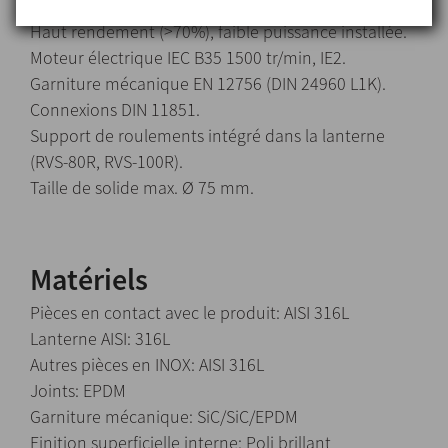
Corps en forme de volute.
Haut rendement (>70%), faible puissance installée.
Moteur électrique IEC B35 1500 tr/min, IE2.
Garniture mécanique EN 12756 (DIN 24960 L1K).
Connexions DIN 11851.
Support de roulements intégré dans la lanterne
(RVS-80R, RVS-100R).
Taille de solide max. Ø 75 mm.
Matériels
Pièces en contact avec le produit: AISI 316L
Lanterne AISI: 316L
Autres pièces en INOX: AISI 316L
Joints: EPDM
Garniture mécanique: SiC/SiC/EPDM
Finition superficielle interne: Poli brillant