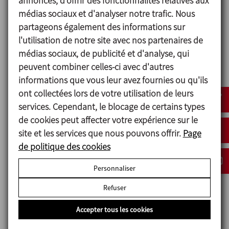
annonces, d'offrir des fonctionnalités relatives aux
médias sociaux et d'analyser notre trafic. Nous
partageons également des informations sur
l'utilisation de notre site avec nos partenaires de
Principe de fonctionnement
médias sociaux, de publicité et d'analyse, qui
peuvent combiner celles-ci avec d'autres
Le profil spécifique de la turbine hélicoïdale génère
informations que vous leur avez fournies ou qu'ils
un flux optimisé qui permet le passage des
ont collectées lors de votre utilisation de leurs
solutions liquides/solides sans les endommager et
services. Cependant, le blocage de certains types
sans risque d’obturation.
de cookies peut affecter votre expérience sur le
site et les services que nous pouvons offrir.
Page
de politique des cookies
Conception et
Personnaliser
caractéristiques
Refuser
Pompe monobloc.
Corps avec drainage.
Accepter tous les cookies
Turbine hélicoïdale.