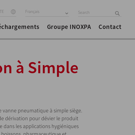
ITE
Français
échargements
Groupe INOXPA
Contact
on à Simple
e vanne pneumatique à simple siège.
de dérivation pour dévier le produit
e dans les applications hygiéniques
s boissons, pharmaceutique et