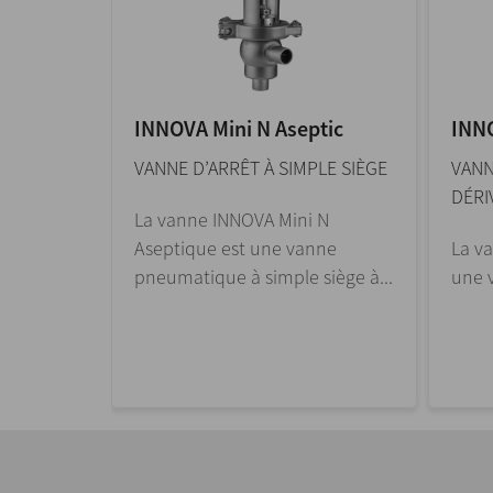
INNOVA Mini N Aseptic
INN
LE SIÈGE
VANNE D’ARRÊT À SIMPLE SIÈGE
VANN
DÉRI
N est une
La vanne INNOVA Mini N
 simple
Aseptique est une vanne
La v
pneumatique à simple siège à...
une v