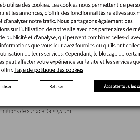
Pièces en contact avec le produit 1.4404 (AISI 316L)
web utilise des cookies. Les cookies nous permettent de perso
Autres pièces en acier 1.4301 (AISI 304)
u et les annonces, d'offrir des fonctionnalités relatives aux 
Joints en contact avec le produit EPDM
et d'analyser notre trafic. Nous partageons également des
ons sur l'utilisation de notre site avec nos partenaires de m
Finition de surface
de publicité et d'analyse, qui peuvent combiner celles-ci ave
Interne Polie brillante Ra ≤0,8 μm
informations que vous leur avez fournies ou qu'ils ont collec
Externe Mate
utilisation de leurs services. Cependant, le blocage de certai
s peut affecter votre expérience sur le site et les services q
offrir.
Page de politique des cookies
Actionneur pneumatique à double effet.
Joints en FPM et HNBR.
aliser
Refuser
Accepter tous les c
Autres raccords : mâle, collier de serrage.
Détecteurs de position externes.
Finitions de surface Ra ≤0,5 μm.