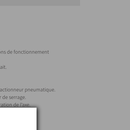
itions de fonctionnement
it.
l’actionneur pneumatique.
r de serrage.
ation de l’axe.