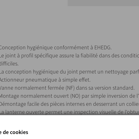
Conception hygiénique conformément à EHEDG.
Le joint à profil spécifique assure la fiabilité dans des cond
difficiles.
La conception hygiénique du joint permet un nettoyage parfa
Actionneur pneumatique à simple effet.
Vanne normalement fermée (NF) dans sa version standard.
Montage normalement ouvert (NO) par simple inversion de 
Démontage facile des pièces internes en desserrant un collie
La lanterne ouverte permet une inspection visuelle de l’obtur
e de cookies