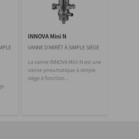
INNOVA Mini N
INNOVA 
IMPLE
VANNE D’ARRÊT À SIMPLE SIÈGE
VANNE D’
La vanne INNOVA Mini N est une
La vanne
vanne pneumatique à simple
Aseptiqu
siège à fonction...
pneumatiq
ge.