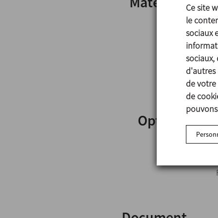
Matériels
Ce site 
le conten
sociaux 
informati
sociaux, 
d'autres 
de votre 
de cookie
pouvons 
Options
Personn
Document