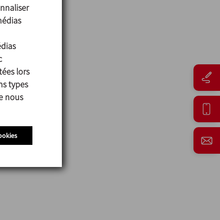
nnaliser
médias
édias
c
tées lors
ns types
ue nous
ookies