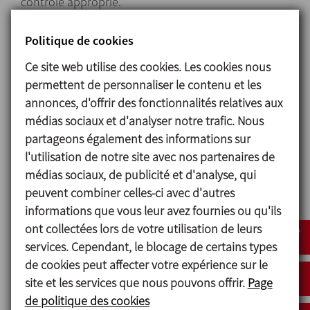
contrôle approprié.
Les processus de fermentation sont normalement
contrôlés par des systèmes de type PLC qui
Politique de cookies
contrôlent automatiquement le pH, la température,
Ce site web utilise des cookies. Les cookies nous
les niveaux d’oxygène, l’agitation, etc.
permettent de personnaliser le contenu et les
annonces, d'offrir des fonctionnalités relatives aux
Les problèmes les plus courants liés à la
médias sociaux et d'analyser notre trafic. Nous
fermentation sont les contaminations en cours de
partageons également des informations sur
processus, dues à une stérilisation inadéquate ou à
l'utilisation de notre site avec nos partenaires de
une perte de stérilisation au cours du processus.
médias sociaux, de publicité et d'analyse, qui
L’utilisation de systèmes fiables et performants
peuvent combiner celles-ci avec d'autres
garantit les conditions d’une production sûre et de
informations que vous leur avez fournies ou qu'ils
qualité.
ont collectées lors de votre utilisation de leurs
services. Cependant, le blocage de certains types
de cookies peut affecter votre expérience sur le
Conception et
site et les services que nous pouvons offrir.
Page
caractéristiques
de politique des cookies