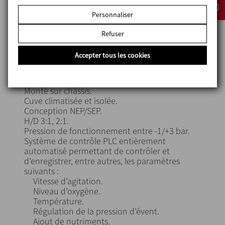
INOXPA propose différents types de fermenteurs
Personnaliser
adaptés à une large gamme d’applications. Les
Refuser
solutions de fermentation/biotransformation
présentent les caractéristiques suivantes :
Accepter tous les cookies
Volume compris entre 150 et 6 000 litres.
Conception conforme à la norme ASME BPE.
Monté sur châssis.
Cuve climatisée et isolée.
Conception NEP/SEP.
H/D 3:1, 2:1.
Pression de fonctionnement entre -1/+3 bar.
Système de contrôle PLC entièrement
automatisé permettant de contrôler et
d’enregistrer, entre autres, les paramètres
suivants :
Vitesse d’agitation.
Niveau d’oxygène.
Température.
Régulation de la pression d’évent.
Ajout de nutriments.