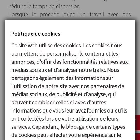
réduire le temps de dispersion.
Lorsque le procédé exige un travail avec des
pourcentages de poudre élevés, l'utilisation d'eau
chaude peut être un facteur important car cela
Politique de cookies
permet à la viscosité d'être sensiblement
Ce site web utilise des cookies. Les cookies nous
augmentée. Pour un tel cas, les options disponibles
permettent de personnaliser le contenu et les
incluent une chemise chauffante et le
annonces, d'offrir des fonctionnalités relatives aux
remplacement du type dent de scie par un autre
médias sociaux et d'analyser notre trafic. Nous
élément d'agitation approprié tel qu'une ancre.
partageons également des informations sur
l'utilisation de notre site avec nos partenaires de
médias sociaux, de publicité et d'analyse, qui
Conception et
peuvent combiner celles-ci avec d'autres
caractéristiques
informations que vous leur avez fournies ou qu'ils
ont collectées lors de votre utilisation de leurs
Corps vertical en acier inox AISI 316.
services. Cependant, le blocage de certains types
Agitateur vertical avec hélice dent de scie.
de cookies peut affecter votre expérience sur le
Mélangeur à haut cisaillement à fond de réservoir.