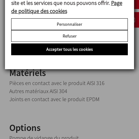
site et les services que nous pouvons offrir.
Page
Sonde de surveillance de niveau maximum et
de politique des cookies
minimum.
Trou d'homme pour ajout de poudre et inspection.
Personnaliser
Boules de lavage (CIP).
Vanne papillon de vidange manuelle.
Refuser
Tableau de commande électrique.
Accepter tous les cookies
Matériels
Pièces en contact avec le produit AISI 316
Autres matériaux AISI 304
Joints en contact avec le produit EPDM
Options
Pompe de vidange du produit.