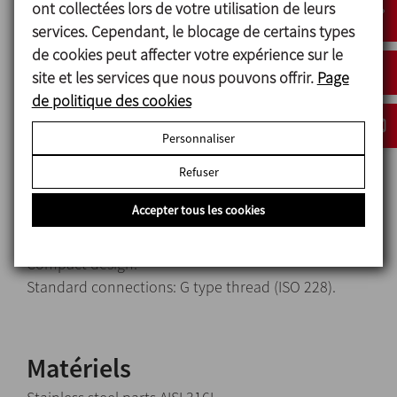
ont collectées lors de votre utilisation de leurs
When the tank is being filled, the
pressure-vacuum
services. Cependant, le blocage de certains types
valve
allows air to come out, thus avoiding excess
de cookies peut affecter votre expérience sur le
pressure inside the tank which would cause the
site et les services que nous pouvons offrir.
Page
tank to swell.
de politique des cookies
Personnaliser
Conception et
Refuser
caractéristiques
Accepter tous les cookies
Available sizes: 2" y 2 ½".
Easy disassembly.
Compact design.
Standard connections: G type thread (ISO 228).
Matériels