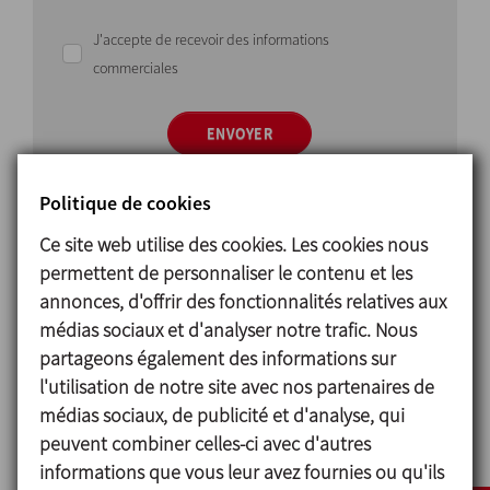
J'accepte de recevoir des informations
commerciales
ENVOYER
Politique de cookies
Ce site web utilise des cookies. Les cookies nous
permettent de personnaliser le contenu et les
annonces, d'offrir des fonctionnalités relatives aux
Principe de fonctionnement
médias sociaux et d'analyser notre trafic. Nous
partageons également des informations sur
The
pressure-vacuum valve
is designed to breathe
l'utilisation de notre site avec nos partenaires de
in while the tank is being emptied to equal the
médias sociaux, de publicité et d'analyse, qui
pressure inside and outside the tank and protect
peuvent combiner celles-ci avec d'autres
the tank from vacuum.
informations que vous leur avez fournies ou qu'ils