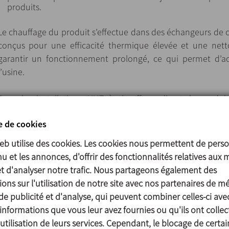
produits.
Le chauffage du produit s’effectue dans des échangeurs de c
conçus pour une efficacité thermique élevée et une netto
garantir un fonctionnement prolongé, ce qui permet d’acc
l’usine.
Dans les installations UHT à chauffage direct, le produi
récupération de chaleur dans l’échangeur de chaleur 
e de cookies
température de stérilisation est atteinte par injecti
refroidissement rapide pour éliminer l’excès d’eau causé
web utilise des cookies. Les cookies nous permettent de perso
vapeur.
u et les annonces, d'offrir des fonctionnalités relatives aux 
et d'analyser notre trafic. Nous partageons également des
Un échange thermique excellent et un contrôle très pré
ons sur l'utilisation de notre site avec nos partenaires de m
garantissent un traitement en douceur du produit afin de
de publicité et d'analyse, qui peuvent combiner celles-ci ave
nutritionnelles et organoleptiques.
informations que vous leur avez fournies ou qu'ils ont collec
utilisation de leurs services. Cependant, le blocage de certai