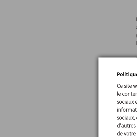
Politiqu
Ce site 
le conten
sociaux 
informati
sociaux, 
d'autres 
de votre 