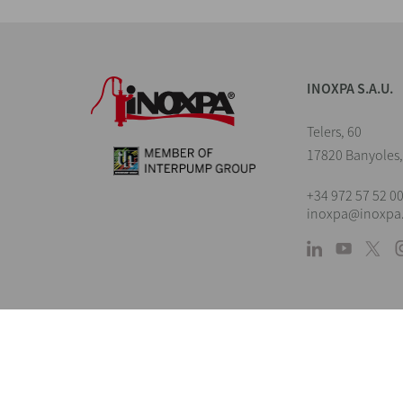
INOXPA S.A.U.
Telers, 60
17820 Banyoles,
+34 972 57 52 0
inoxpa@inoxpa
Landings
Inoxpa se réserve le droi