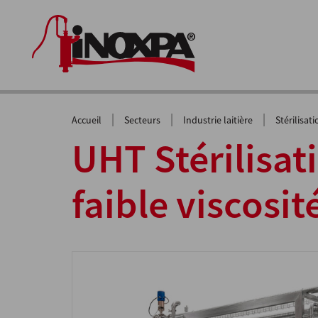
|
|
|
Accueil
Secteurs
Industrie laitière
Stérilisat
UHT Stérilisat
faible viscosit