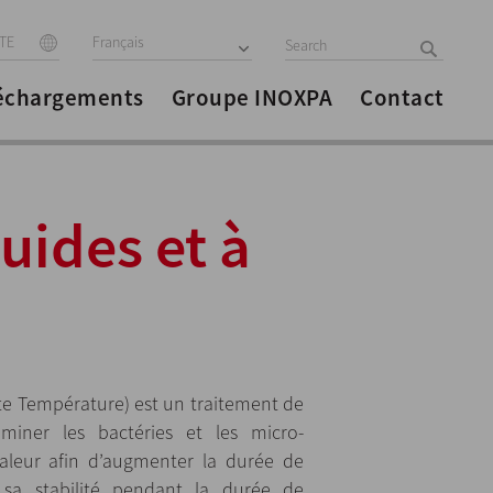
ITE
Français
échargements
Groupe INOXPA
Contact
uides et à
te Température) est un traitement de
liminer les bactéries et les micro-
haleur afin d’augmenter la durée de
 sa stabilité pendant la durée de