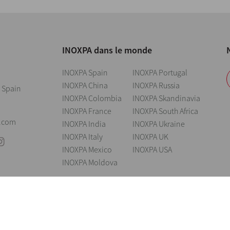
INOXPA dans le monde
INOXPA Spain
INOXPA Portugal
INOXPA China
INOXPA Russia
 Spain
INOXPA Colombia
INOXPA Skandinavia
INOXPA France
INOXPA South Africa
0
.com
INOXPA India
INOXPA Ukraine
INOXPA Italy
INOXPA UK
INOXPA Mexico
INOXPA USA
INOXPA Moldova
Avertissement légal
Cookies
Politique de confidentialité
Information Se
t de modifier tout matériau ou caractéristique sans préavis. Photos non contractu