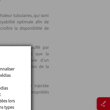
haleur tubulaires, qui sont
yabilité optimale afin de
roître la disponibilité de
t est d’abord chauffé par
tubulaire, tandis que la
on de vapeur suivie d’un
 par la condensation de la
nnaliser
médias
cis de la vapeur injectée
édias
 préserver ses propriétés
c
tées lors
ns types