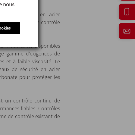
ue nous
sur un châssis en acier
limentation et de contrôle
ookies
s modulaires, disponibles
arge gamme d’exigences de
s et à faible viscosité. Le
aux de sécurité en acier
rbonate pour protéger les
nt un contrôle continu de
rmances fiables. Contrôles
ème de contrôle existant de