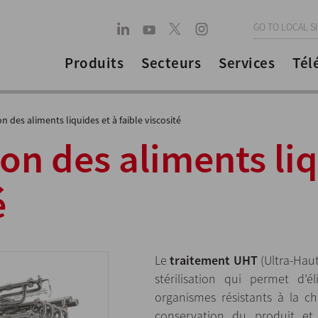
GO TO LOCAL S
Produits
Secteurs
Services
Tél
ion des aliments liquides et à faible viscosité
ion des aliments liq
é
Le
traitement UHT
(Ultra-Hau
stérilisation qui permet d’é
organismes résistants à la c
conservation du produit et