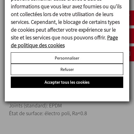
mixer.
informations que vous leur avez fournies ou qu'ils
Connexions standard: Clamp ISO-2852.
ont collectées lors de votre utilisation de leurs
Montage transmission par poulies et courroies.
services. Cependant, le blocage de certains types
Drainage clamp.
de cookies peut affecter votre expérience sur le
Moteurs IEC B3, IP 55, isolement classe F, 3000 rpm.
site et les services que nous pouvons offrir.
Page
de politique des cookies
Personnaliser
Matériels
Refuser
Pièces en contact avec le produit: AISI 316L
D'autres pièces en inoxydable: AISI 304
Accepter tous les cookies
Garniture mécanique (standard):C / SiC (carbure de
silicium)
Joints (standard): EPDM
État de surface: électro poli, Ra<0.8