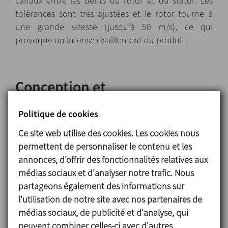
canaux entre les dents du rotor et du stator. Les
tolérances sont très ajustées et le rotor tourne à
une grande vitesse (jusqu'à 50 m/s), ce qui
provoque un intense cisaillement du produit.
Conception et
caractéristiques
Politique de cookies
Haut pouvoir de cisaillement, réduction de taille de
particule
Ce site web utilise des cookies. Les cookies nous
jusqu'à niveaux inférieurs à 10 micron.
permettent de personnaliser le contenu et les
Vitesse de travail jusqu'à 50 m/s
annonces, d'offrir des fonctionnalités relatives aux
Système d'étanchéité par garniture mécanique
médias sociaux et d'analyser notre trafic. Nous
sanitaire simple réfrigérée.
partageons également des informations sur
Possibilité de différentes tolérances d'adaptation
l'utilisation de notre site avec nos partenaires de
entre le rotor et le stator.
médias sociaux, de publicité et d'analyse, qui
Possibilité de nettoyage NEP sans démonter le
peuvent combiner celles-ci avec d'autres