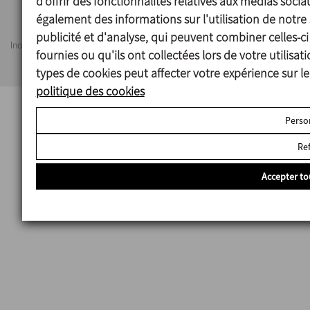
d'offrir des fonctionnalités relatives aux médias soci
Politique de confidentialité
Information Security Policy
également des informations sur l'utilisation de notre
publicité et d'analyse, qui peuvent combiner celles-c
Inoxpa se réserve le droit de modifier tout matériau ou caractéristique sans
fournies ou qu'ils ont collectées lors de votre utilisa
préavis. Photos non contractuelles. All Rights Reserved
types de cookies peut affecter votre expérience sur le
politique des cookies
Perso
Re
Accepter to