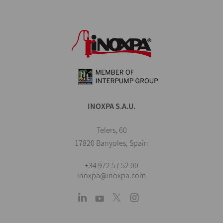
INOXPA S.A.U.
Telers, 60
17820 Banyoles, Spain
+34 972 57 52 00
inoxpa@inoxpa.com