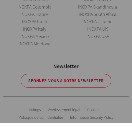
INOXPA Colombia
INOXPA Skandinavia
INOXPA France
INOXPA South Africa
INOXPA India
INOXPA Ukraine
INOXPA Italy
INOXPA UK
INOXPA Mexico
INOXPA USA
INOXPA Moldova
Newsletter
ABONNEZ-VOUS À NOTRE NEWSLETTER
Landings
Avertissement légal
Cookies
Politique de confidentialité
Information Security Policy
Inoxpa se réserve le droit de modifier tout matériau ou caractéristique sans