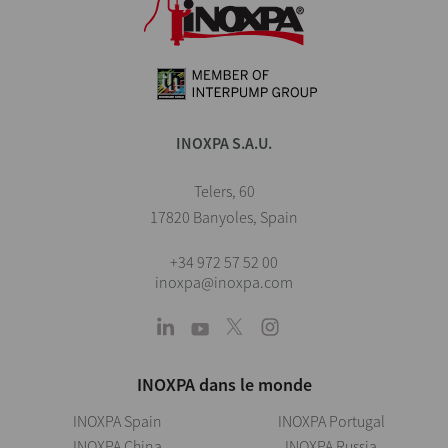
INOXPA S.A.U.
Telers, 60
17820 Banyoles, Spain
+34 972 57 52 00
inoxpa@inoxpa.com
INOXPA dans le monde
INOXPA Spain
INOXPA Portugal
INOXPA China
INOXPA Russia