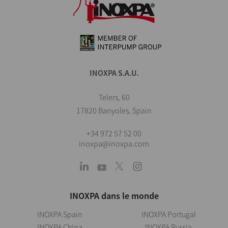
INOXPA S.A.U.
Telers, 60
17820 Banyoles, Spain
+34 972 57 52 00
inoxpa@inoxpa.com
INOXPA dans le monde
INOXPA Spain
INOXPA Portugal
INOXPA China
INOXPA Russia