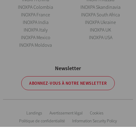
INOXPA Colombia
INOXPA Skandinavia
INOXPA France
INOXPA South Africa
INOXPA India
INOXPA Ukraine
INOXPA Italy
INOXPA UK
INOXPA Mexico
INOXPA USA
INOXPA Moldova
Newsletter
ABONNEZ-VOUS À NOTRE NEWSLETTER
Landings
Avertissement légal
Cookies
Politique de confidentialité
Information Security Policy
Inoxpa se réserve le droit de modifier tout matériau ou caractéristique sans